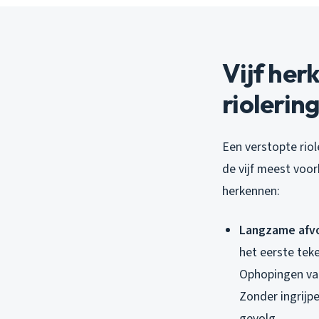
Vijf her
riolerin
Een verstopte riol
de vijf meest voo
herkennen:
Langzame afv
het eerste tek
Ophopingen van
Zonder ingrijp
gevolg.