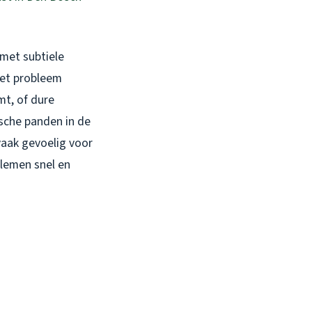
 met subtiele
het probleem
mt, of dure
ische panden in de
vaak gevoelig voor
blemen snel en