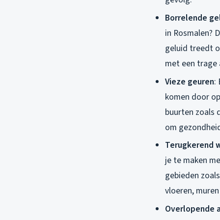
Borrelende ge
in Rosmalen? Di
geluid treedt 
met een trage a
Vieze geuren
:
komen door opge
buurten zoals d
om gezondheids
Terugkerend 
je te maken me
gebieden zoals
vloeren, muren
Overlopende a