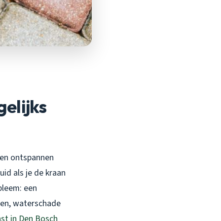
elijks
 een ontspannen
id als je de kraan
obleem: een
ngen, waterschade
nst in Den Bosch