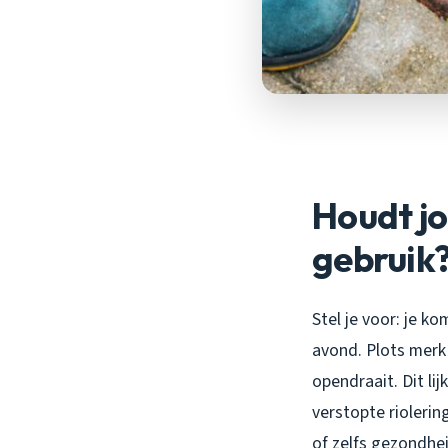
Houdt jo
gebruik
Stel je voor: je k
avond. Plots merk 
opendraait. Dit li
verstopte riolerin
of zelfs gezondh