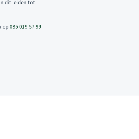
n dit leiden tot
nu op
085 019 57 99