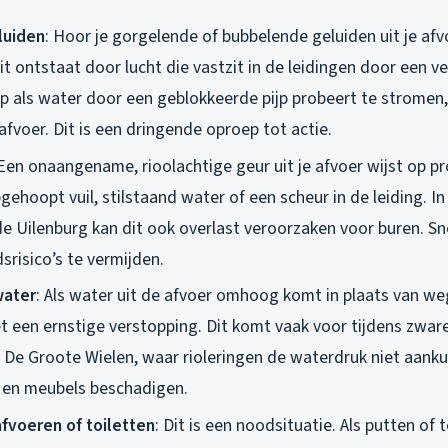
luiden
: Hoor je gorgelende of bubbelende geluiden uit je afv
t ontstaat door lucht die vastzit in de leidingen door een v
op als water door een geblokkeerde pijp probeert te stromen
fvoer. Dit is een dringende oproep tot actie.
 Een onaangename, rioolachtige geur uit je afvoer wijst op p
hoopt vuil, stilstaand water of een scheur in de leiding. In
e Uilenburg kan dit ook overlast veroorzaken voor buren. Sne
risico’s te vermijden.
water
: Als water uit de afvoer omhoog komt in plaats van we
t een ernstige verstopping. Dit komt vaak voor tijdens zware
 De Groote Wielen, waar rioleringen de waterdruk niet aanku
 en meubels beschadigen.
fvoeren of toiletten
: Dit is een noodsituatie. Als putten of 