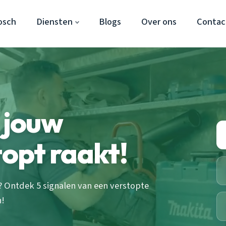
osch
Diensten
Blogs
Over ons
Contac
t jouw
topt raakt!
? Ontdek 5 signalen van een verstopte
n!