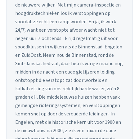
de nieuwere wijken. Met mijn camera-inspectie en
hoogdruktechnieken los ik verstoppingen op
voordat ze echt een ramp worden. En ja, ik werk
24/7, want een verstopte afvoer wacht niet tot
negen uur 's ochtends. Ik rijd regelmatig uit voor
spoedklussen in wijken als de Binnenstad, Engelen
en ZuidOost. Neem nou de Binnenstad, rond de
Sint-Janskathedraal, daar heb ik vorige maand nog
midden in de nacht een oude gietijzeren leiding
ontstoppt die verstopt zat door wortels en
kalkafzetting van ons redelijk harde water, zo'n 8
graden dH. Die middeleeuwse huizen hebben vaak
gemengde rioleringssystemen, en verstoppingen
komen snel op door de verouderde leidingen. In
Engelen, met die historische kern uit voor 1900 en
de nieuwbouw na 2000, zie ik een mix: in de oude
delen koperen leidingen die corroderen door de