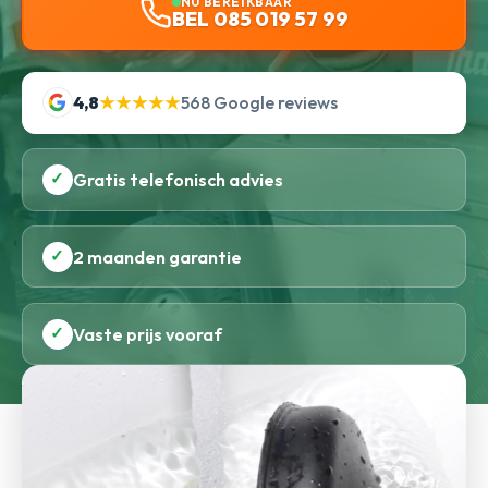
NU BEREIKBAAR
BEL 085 019 57 99
4,8
★★★★★
568 Google reviews
✓
Gratis telefonisch advies
✓
2 maanden garantie
✓
Vaste prijs vooraf