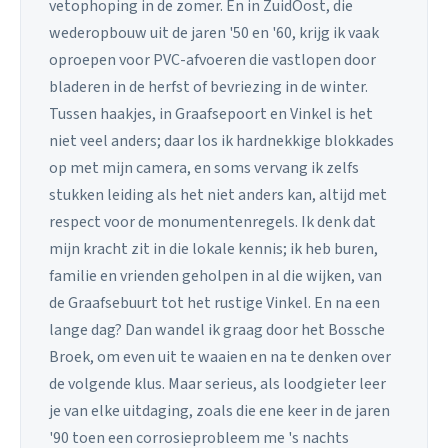
vetophoping in de zomer. En in ZuidOost, die
wederopbouw uit de jaren '50 en '60, krijg ik vaak
oproepen voor PVC-afvoeren die vastlopen door
bladeren in de herfst of bevriezing in de winter.
Tussen haakjes, in Graafsepoort en Vinkel is het
niet veel anders; daar los ik hardnekkige blokkades
op met mijn camera, en soms vervang ik zelfs
stukken leiding als het niet anders kan, altijd met
respect voor de monumentenregels. Ik denk dat
mijn kracht zit in die lokale kennis; ik heb buren,
familie en vrienden geholpen in al die wijken, van
de Graafsebuurt tot het rustige Vinkel. En na een
lange dag? Dan wandel ik graag door het Bossche
Broek, om even uit te waaien en na te denken over
de volgende klus. Maar serieus, als loodgieter leer
je van elke uitdaging, zoals die ene keer in de jaren
'90 toen een corrosieprobleem me 's nachts