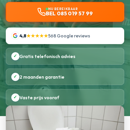
NU BEREIKBAAR
BEL 085 019 57 99
4,8
★★★★★
568 Google reviews
✓
Gratis telefonisch advies
✓
2 maanden garantie
✓
Vaste prijs vooraf