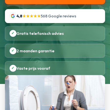
4,8
★★★★★
568 Google reviews
✓
Gratis telefonisch advies
✓
2 maanden garantie
✓
Vaste prijs vooraf