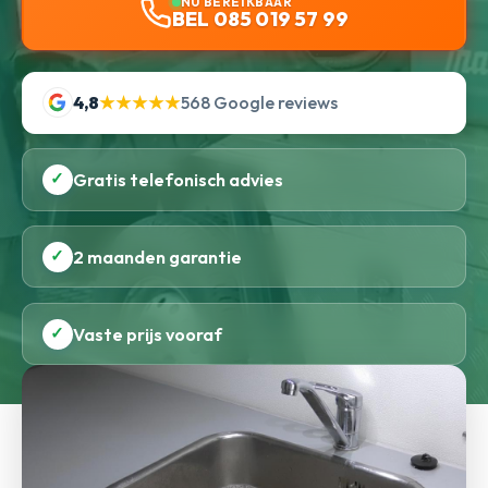
NU BEREIKBAAR
BEL 085 019 57 99
4,8
★★★★★
568 Google reviews
✓
Gratis telefonisch advies
✓
2 maanden garantie
✓
Vaste prijs vooraf