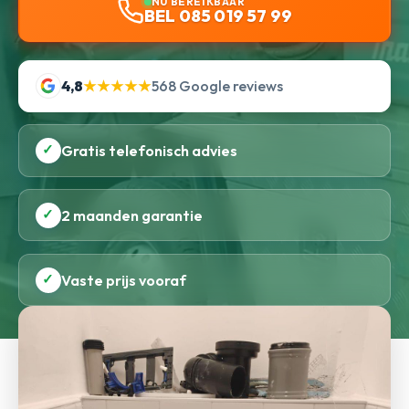
NU BEREIKBAAR
BEL 085 019 57 99
4,8
★★★★★
568 Google reviews
✓
Gratis telefonisch advies
✓
2 maanden garantie
✓
Vaste prijs vooraf