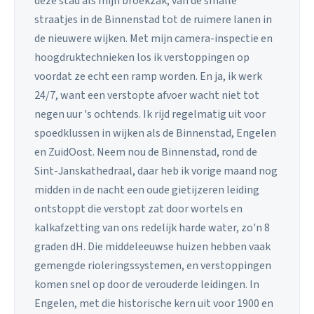
deze stad als mijn broekzak, van de smalle
straatjes in de Binnenstad tot de ruimere lanen in
de nieuwere wijken. Met mijn camera-inspectie en
hoogdruktechnieken los ik verstoppingen op
voordat ze echt een ramp worden. En ja, ik werk
24/7, want een verstopte afvoer wacht niet tot
negen uur 's ochtends. Ik rijd regelmatig uit voor
spoedklussen in wijken als de Binnenstad, Engelen
en ZuidOost. Neem nou de Binnenstad, rond de
Sint-Janskathedraal, daar heb ik vorige maand nog
midden in de nacht een oude gietijzeren leiding
ontstoppt die verstopt zat door wortels en
kalkafzetting van ons redelijk harde water, zo'n 8
graden dH. Die middeleeuwse huizen hebben vaak
gemengde rioleringssystemen, en verstoppingen
komen snel op door de verouderde leidingen. In
Engelen, met die historische kern uit voor 1900 en