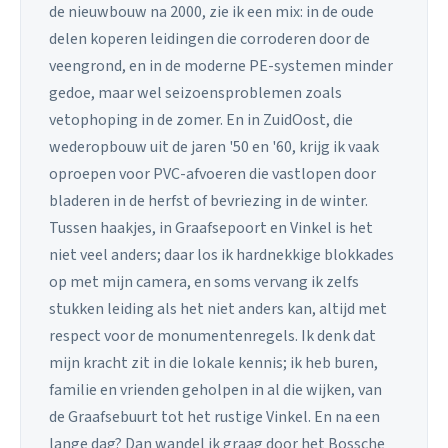
de nieuwbouw na 2000, zie ik een mix: in de oude
delen koperen leidingen die corroderen door de
veengrond, en in de moderne PE-systemen minder
gedoe, maar wel seizoensproblemen zoals
vetophoping in de zomer. En in ZuidOost, die
wederopbouw uit de jaren '50 en '60, krijg ik vaak
oproepen voor PVC-afvoeren die vastlopen door
bladeren in de herfst of bevriezing in de winter.
Tussen haakjes, in Graafsepoort en Vinkel is het
niet veel anders; daar los ik hardnekkige blokkades
op met mijn camera, en soms vervang ik zelfs
stukken leiding als het niet anders kan, altijd met
respect voor de monumentenregels. Ik denk dat
mijn kracht zit in die lokale kennis; ik heb buren,
familie en vrienden geholpen in al die wijken, van
de Graafsebuurt tot het rustige Vinkel. En na een
lange dag? Dan wandel ik graag door het Bossche