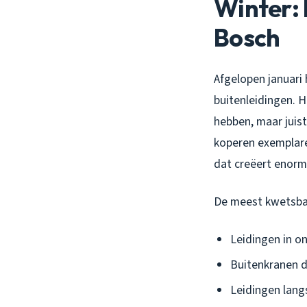
Winter: 
Bosch
Afgelopen januari
buitenleidingen. 
hebben, maar juis
koperen exemplaren
dat creëert enorm
De meest kwetsba
Leidingen in o
Buitenkranen di
Leidingen lan