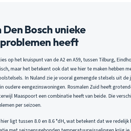
Den Bosch unieke
sproblemen heeft
ies op het kruispunt van de A2 en A59, tussen Tilburg, Eind
fisch, maar het betekent ook dat we hier te maken hebben m
olstelsels. In Nuland zie je vooral gemengde stelsels uit de 
 in oudere eengezinswoningen. Rosmalen Zuid heeft grotende
erwijl Maaspoort een combinatie heeft van beide. Die versch
blemen per seizoen.
ier ligt tussen 8.0 en 8.6 °dH, wat betekent dat we redelijk
atie met seizoensgebonden temperatuurwisselingen krijg je 