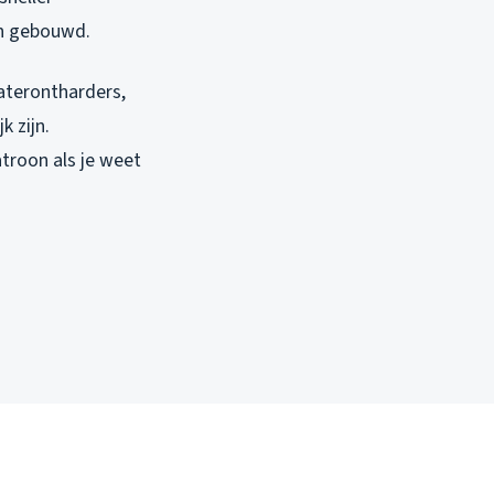
jn gebouwd.
aterontharders,
k zijn.
troon als je weet