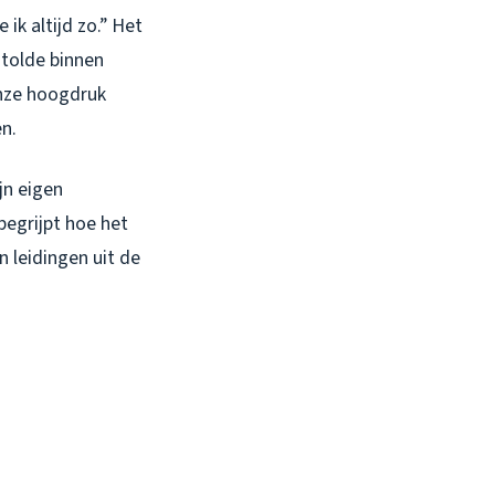
ik altijd zo.” Het
stolde binnen
nze hoogdruk
en.
jn eigen
begrijpt hoe het
n leidingen uit de