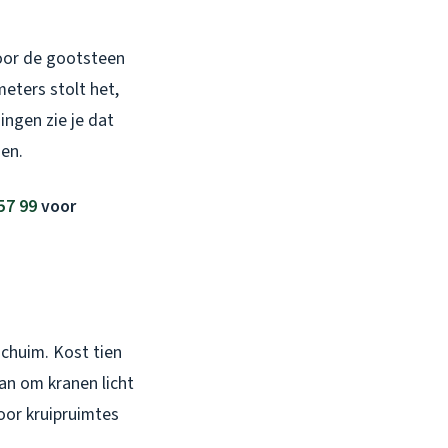
door de gootsteen
meters stolt het,
ingen zie je dat
gen.
57 99
voor
schuim. Kost tien
an om kranen licht
oor kruipruimtes