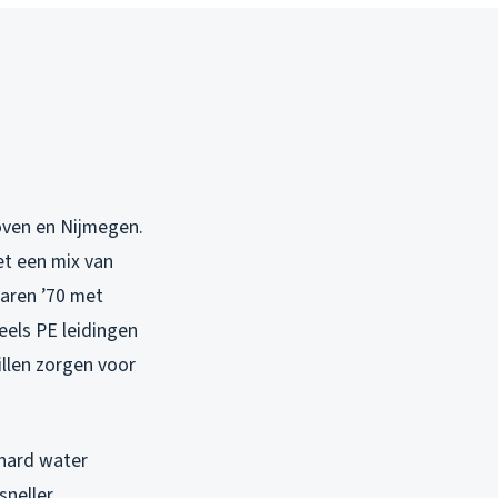
hoven en Nijmegen.
et een mix van
jaren ’70 met
els PE leidingen
illen zorgen voor
 hard water
sneller