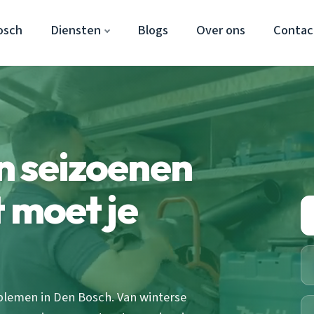
osch
Diensten
Blogs
Over ons
Contac
n seizoenen
 moet je
blemen in Den Bosch. Van winterse