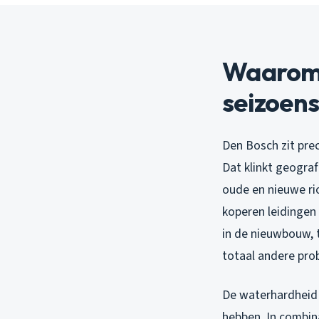
Waarom 
seizoen
Den Bosch zit prec
Dat klinkt geogra
oude en nieuwe rio
koperen leidingen
in de nieuwbouw, t
totaal andere pro
De waterhardheid h
hebben. In combin