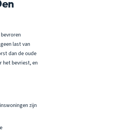
Den
 bevroren
geen last van
orst dan de oude
 het bevriest, en
inswoningen zijn
e