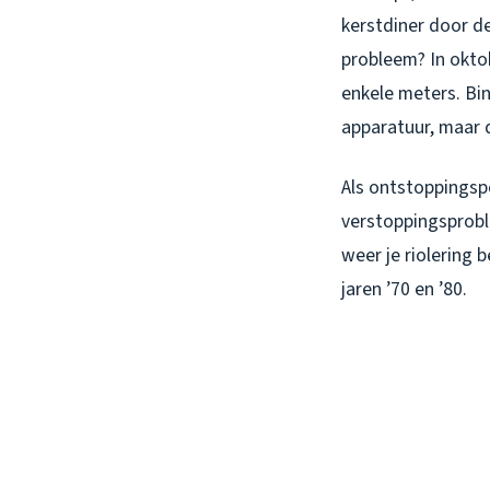
kerstdiner door de
probleem? In oktob
enkele meters. Bi
apparatuur, maar d
Als ontstoppingspe
verstoppingsproble
weer je riolering 
jaren ’70 en ’80.