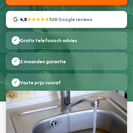
4,8
★★★★★
568 Google reviews
✓
Gratis telefonisch advies
✓
2 maanden garantie
✓
Vaste prijs vooraf