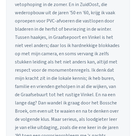
vetophoping in de zomer. En in ZuidOost, die
wederopbouw uit de jaren '50 en '60, krijg ik vaak
oproepen voor PVC-afvoeren die vastlopen door
bladeren in de herfst of bevriezing in de winter.
Tussen haakjes, in Graafsepoort en Vinkel is het
niet veel anders; daar los ik hardnekkige blokkades
op met mijn camera, en soms vervang ik zelfs
stukken leiding als het niet anders kan, altijd met
respect voor de monumentenregels. Ik denk dat
mijn kracht zit in die lokale kennis; ik heb buren,
familie en vrienden geholpen in al die wijken, van
de Graafsebuurt tot het rustige Vinkel. En na een
lange dag? Dan wandel ik graag door het Bossche
Broek, om even uit te waaien en na te denken over
de volgende klus. Maar serieus, als loodgieter leer
je van elke uitdaging, zoals die ene keer in de jaren
'90 toen een corrosieprobleem me 's nachts